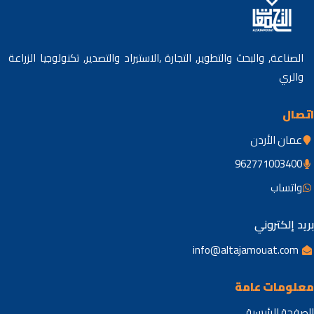
الصناعة, والبحث والتطوير, التجارة ,الاستيراد والتصدير, تكنولوجيا الزراعة
والري
اتصال
ندرألا نامع
962771003400
باستاو
بريد إلكتروني
info@altajamouat.com
معلومات عامة
الصفحة الرئيسية