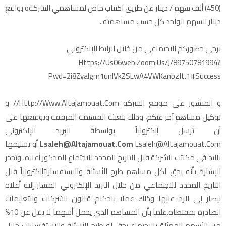
(450) ألف سهم / دينار عن طريق اكتتاب خاص لمساهمي الشركةo بواقع
دينار للسهم الواحد كل حسب مساهمته .
يرجى حضوركم الاجتماعي من خلال الرابط الإلكتروني
Https://us06web.zoom.us/j/89750781994?
Pwd=2i8Zyalgm1unlVkZSLwA4VWKanbzJt.1#success
و المنشور على موقع الشركة Http://www.altajamouat.com// و
توكيل مساهم آخر عنكم، وذلك بتعبئة القسيمة المرفقة وتوقيعها على
أن ترسل إلكترونياً بواسطة البريد الإلكتروني
Lsaleh@altajamouat.com
Lsaleh@altajamouat.com أو تسليمها
باليد في مكاتب الشركة قبل التاريخ المحدد للاجتماع المذكور أعلاه. وتجدر
الإشارة بأنه يحق لكل مساهم طرح الأسئلة والاستفساراتإلكترونياً قبل
التاريخ المحدد للاجتماعي من خلال البريد الإلكتروني المشار إليه أعلاه
ليصار إلى الرد عليها وذلك عملا باحكام قانون الشركات والتعليمات
الصادرة بمقتضاه.علما بأن المساهم الذي يحمل أسهما لا تقل عن 10%
من الأسهم الممثلة بالاجتماع يحق له طرح الأسئلة والاستفسارات خلال